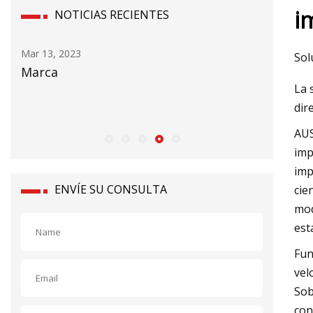
i
NOTICIAS RECIENTES
Mar 13, 2023
Mar 15, 20
Sol
nta
Marca
Ardagh i
La 
po
de latas
dir
AUS
imp
imp
ENVÍE SU CONSULTA
cie
mod
est
Fun
vel
Sob
con