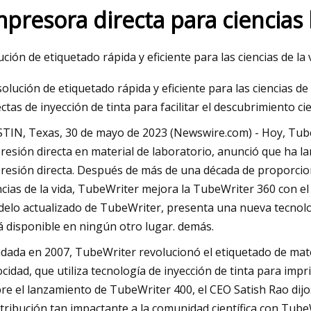
mpresora directa para ciencias 
23
Mar 07, 2023
ución de etiquetado rápida y eficiente para las ciencias de la 
nvierte en la impresión digital
Atlantic Zeiser pre
solución de etiquetado rápida y eficiente para las ciencias 
impresora digital en
ectas de inyección de tinta para facilitar el descubrimiento cie
TIN, Texas, 30 de mayo de 2023 (Newswire.com) - Hoy, Tube
resión directa en material de laboratorio, anunció que ha 
resión directa. Después de más de una década de proporciona
ncias de la vida, TubeWriter mejora la TubeWriter 360 con e
elo actualizado de TubeWriter, presenta una nueva tecnolog
á disponible en ningún otro lugar. demás.
dada en 2007, TubeWriter revolucionó el etiquetado de mater
ocidad, que utiliza tecnología de inyección de tinta para impr
re el lanzamiento de TubeWriter 400, el CEO Satish Rao di
tribución tan impactante a la comunidad científica con Tube