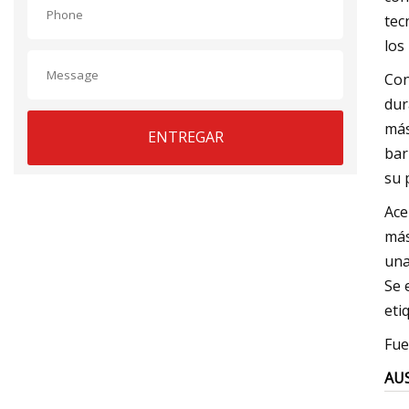
tec
los
Con
dur
más
ENTREGAR
bar
su 
Ace
más
una
Se 
eti
Fue
AUS