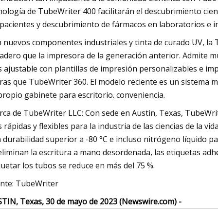
nología de TubeWriter 400 facilitarán el descubrimiento cien
 pacientes y descubrimiento de fármacos en laboratorios e i
 nuevos componentes industriales y tinta de curado UV, la
adero que la impresora de la generación anterior. Admite mú
 ajustable con plantillas de impresión personalizables e im
ras que TubeWriter 360. El modelo reciente es un sistema m
propio gabinete para escritorio. conveniencia.
rca de TubeWriter LLC: Con sede en Austin, Texas, TubeWrite
 rápidas y flexibles para la industria de las ciencias de la v
 durabilidad superior a -80 °C e incluso nitrógeno líquido p
eliminan la escritura a mano desordenada, las etiquetas adh
quetar los tubos se reduce en más del 75 %.
nte: TubeWriter
TIN, Texas, 30 de mayo de 2023 (Newswire.com) -