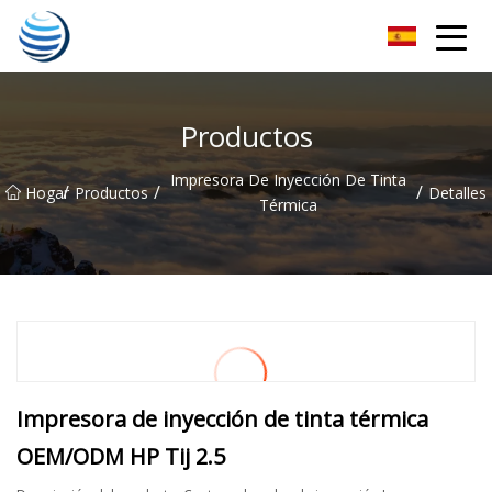
Cosecha dorada Co., Ltd de Hangzhou
Productos
Impresora De Inyección De Tinta
/
/
/
Hogar
Productos
Detalles
Térmica
Impresora de inyección de tinta térmica
OEM/ODM HP Tij 2.5