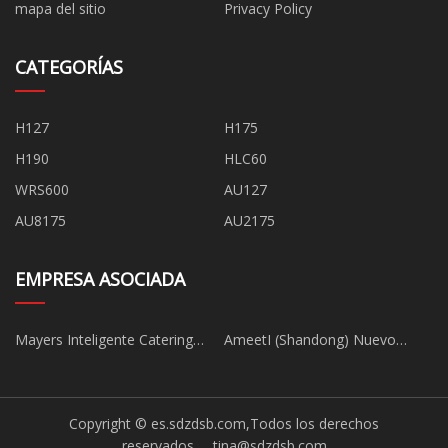
mapa del sitio
Privacy Policy
CATEGORÍAS
H127
H175
H190
HLC60
WRS600
AU127
AU8175
AU2175
EMPRESA ASOCIADA
Mayers Inteligente Catering
AmeetI (Shandong) Nuevo
Equipo (Shenzhen) Co.,
Energía Vehículo Co., Ltd., China
Limitado.
Copyright © es.sdzdsb.com,Todos los derechos
reservados.
tina@sdzdsb.com