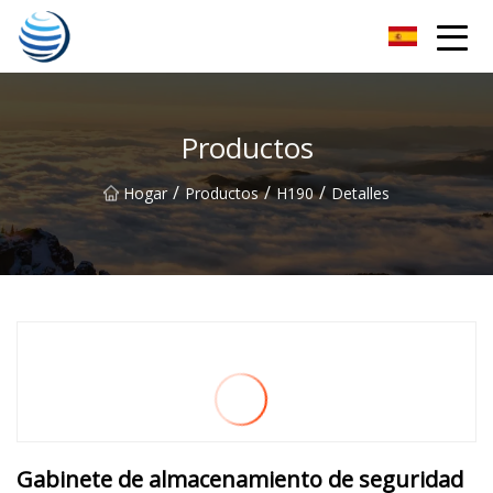
Cosecha dorada Co., Ltd de Hangzhou
Productos
/
/
/
Hogar
Productos
H190
Detalles
Gabinete de almacenamiento de seguridad