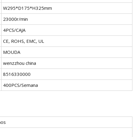
W295*D175*H325mm
23000r/min
4PCS/CAJA
CE, ROHS, EMC, UL
MOUDA
wenzzhou china
8516330000
400PCS/Semana
nos