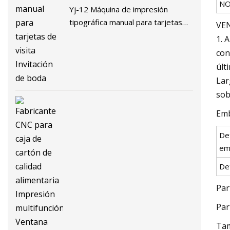
NO
Yj-12 Máquina de impresión
tipográfica manual para tarjetas
VEN
de visita Invitación de boda
1. 
con
últ
Lar
sob
Emb
De
em
Det
Par
Par
Tam