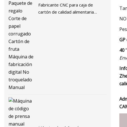
Fabricante CNC para caja de
Tam
cartón de calidad alimentaria
NO 
Impresión multifunción Ventana
Paquete de regalo Corte de papel
Pes
corrugado Cartón de fruta
GP 
Máquina de fabricación digital No
troquelado Manual
40 
Env
Inf
Zhe
cal
Adm
CAM