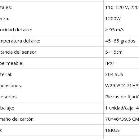
tajes:
110-120 V, 220
erza:
1200W
ocidad del aire:
> 95 m/s
mperatura del aire:
45~65 grados
tancia del sensor:
5~15cm
permeable:
IPX1
erial:
304 SUS
mensiones:
W295*D171H
cesorios:
Piezas de fijac
balaje:
1 unidad/caja, 
maño del cartón:
70*46*39,5 CM
:
18KGS