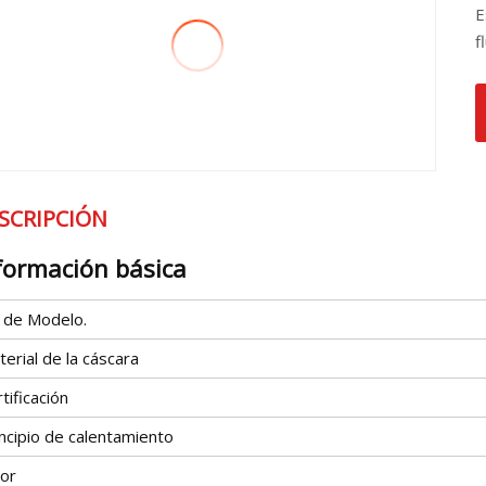
E
f
SCRIPCIÓN
formación básica
º de Modelo.
erial de la cáscara
tificación
ncipio de calentamiento
lor