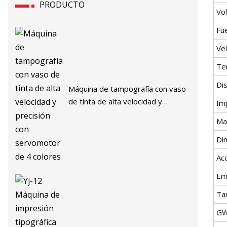
PRODUCTO
Vol
Fu
Vel
Te
Dis
Máquina de tampografía con vaso
de tinta de alta velocidad y
Im
precisión con servomotor de 4
Mat
colores
Di
Ac
Em
Ta
GW