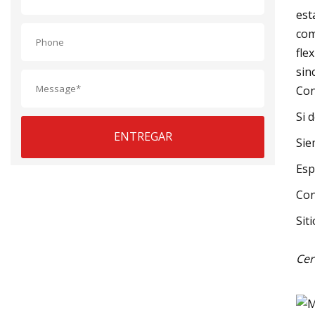
est
com
fle
sin
Con
Si 
ENTREGAR
Sie
Esp
Con
Sit
Cer