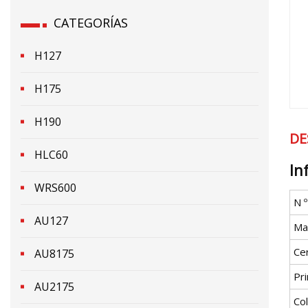
CATEGORÍAS
H127
H175
H190
DE
HLC60
In
WRS600
N 
AU127
Mat
Cer
AU8175
Pri
AU2175
Co