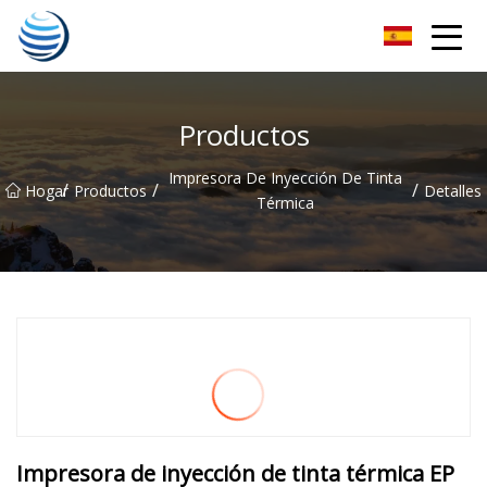
Cosecha dorada Co., Ltd de Hangzhou
Productos
Impresora De Inyección De Tinta
/
/
/
Hogar
Productos
Detalles
Térmica
Impresora de inyección de tinta térmica EP