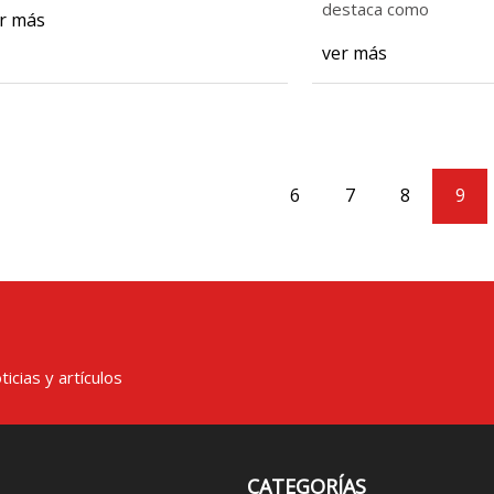
destaca como
r más
ver más
6
7
8
9
icias y artículos
CATEGORÍAS