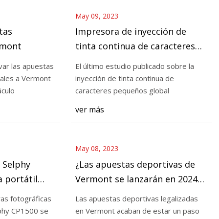
May 09, 2023
tas
Impresora de inyección de
rmont
tinta continua de caracteres
pequeños Análisis detallado
var las apuestas
El último estudio publicado sobre la
del mercado 2023 y enorme
gales a Vermont
inyección de tinta continua de
crecimiento por parte de los
áculo
caracteres pequeños global
mejores jugadores
ver más
May 08, 2023
 Selphy
¿Las apuestas deportivas de
 portátil
Vermont se lanzarán en 2024?
a (más o
Podría ocurrir
as fotográficas
Las apuestas deportivas legalizadas
lphy CP1500 se
en Vermont acaban de estar un paso