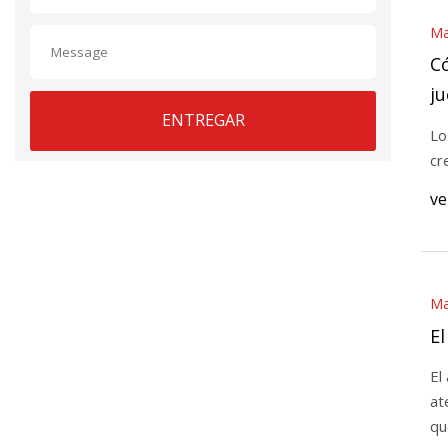
Ma
Có
ju
ENTREGAR
i
Lo
cr
ve
Ma
El
El
at
qu