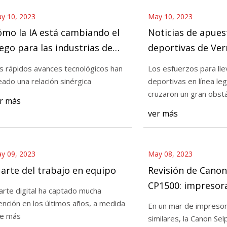
y 10, 2023
May 10, 2023
mo la IA está cambiando el
Noticias de apues
ego para las industrias de
deportivas de Ve
mpresión 3D
s rápidos avances tecnológicos han
Los esfuerzos para lle
eado una relación sinérgica
deportivas en línea le
cruzaron un gran obst
r más
ver más
y 09, 2023
May 08, 2023
 arte del trabajo en equipo
Revisión de Canon
CP1500: impresora
 arte digital ha captado mucha
liviana y ordenad
ención en los últimos años, a medida
En un mar de impresor
menos)
e más
similares, la Canon Se