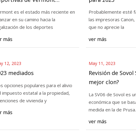
probado por la Cámara
rmont es el estado más reciente en
Probablemente esté fa
anzar en su camino hacia la
las impresoras Canon,
023
May 14, 2023
galización de los deportes
que no aprecie la
 de Sovol SV06: ¿Un mejor clon?
Proyecto de ley de 
r más
ver más
de Vermont aprobad
y 12, 2023
May 11, 2023
023 mediados
Revisión de Sovol
mejor clon?
s opciones populares para el alivio
l impuesto estatal a la propiedad,
La SV06 de Sovol es u
enciones de vivienda y
económica que se bas
medida en la de Prusa.
r más
ver más