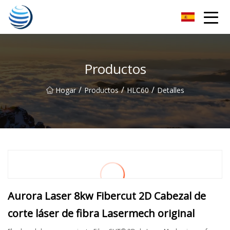
Cosecha dorada Co., Ltd de Hangzhou
Productos
/
/
/
Hogar
Productos
HLC60
Detalles
Aurora Laser 8kw Fibercut 2D Cabezal de
corte láser de fibra Lasermech original