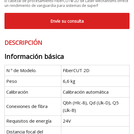
El cabezal de procesamiento FiberCUT® 2D de Laser Mechanisms ofrece
un rendimiento de vanguardia para sistemas de superf
Envíe su consulta
DESCRIPCIÓN
Información básica
N º de Modelo.
FiberCUT 2D
Peso
6,6 kg
Calibración
Calibración automática
Qbh (Hlc-8), Qd (Llk-D), Q5
Conexiones de fibra
(Llk-B)
Requisitos de energía
24V
Distancia focal del